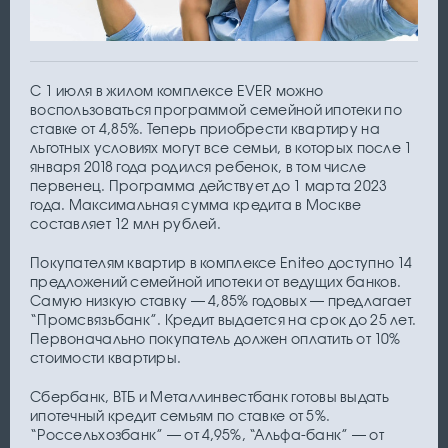
С 1 июля в жилом комплексе EVER можно
воспользоваться программой семейной ипотеки по
ставке от 4,85%. Теперь приобрести квартиру на
льготных условиях могут все семьи, в которых после 1
января 2018 года родился ребенок, в том числе
первенец. Программа действует до 1 марта 2023
года. Максимальная сумма кредита в Москве
составляет 12 млн рублей.
Покупателям квартир в комплексе Eniteo доступно 14
предложений семейной ипотеки от ведущих банков.
Самую низкую ставку — 4,85% годовых — предлагает
“Промсвязьбанк”. Кредит выдается на срок до 25 лет.
Первоначально покупатель должен оплатить от 10%
стоимости квартиры.
Сбербанк, ВТБ и Металлинвестбанк готовы выдать
ипотечный кредит семьям по ставке от 5%.
“Россельхозбанк” — от 4,95%, “Альфа-банк” — от