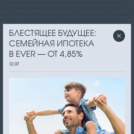
С 1 июля в жилом комплексе EVER можно воспользоваться
программой семейной ипотеки по ставке от 4,85%. Теперь
приобрести квартиру на льготных условиях могут все семьи, в
которых после 1 января 2018 года родился ребенок, в том
числе первенец
БЛЕСТЯЩЕЕ БУДУЩЕЕ:
СЕМЕЙНАЯ ИПОТЕКА
В EVER — ОТ 4,85%
12.07