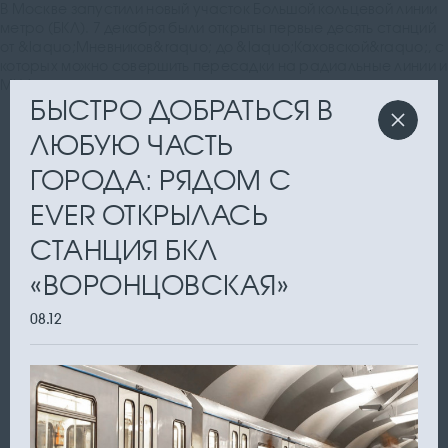
В Москве запустили новый участок Большой кольцевой линии
метро (БКЛ). 7 декабря были открыты первые десять станций
от &laquo;Мневников&raquo; до &laquo;Каховской&raquo;, с
которых можно совершить пересадки на радиальные линии и
МЦД
БЫСТРО ДОБРАТЬСЯ В
ЛЮБУЮ ЧАСТЬ
ГОРОДА: РЯДОМ С
EVER ОТКРЫЛАСЬ
СТАНЦИЯ БКЛ
«ВОРОНЦОВСКАЯ»
08.12