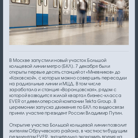
В Москве запустили новый участок Большой
кольцевой линии метро (БКЛ). 7 декабря были
открыты первые десять станций от «Мневников» до
«Каховской», с которых можно совершить пересадки
на радиальные линии и МЦД. В том числе
заработала и станция «Воронцовская», рядом с
которой возводится жилой квартал бизнес-класса
EVER от девелоперской компании Tekta Group. В
церемонии запуска движения по БКЛ по видеосвязи
принял участие президент России Владимир Путин.
Открытие участка Большой кольцевой линии позволит
жителям Обручевского района, в частности будущим
резидентам EVER, значительно экономить время на