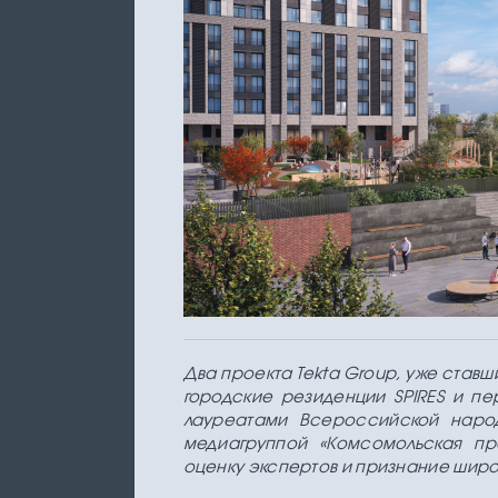
Два проекта Tekta Group, уже став
городские резиденции SPIRES и пе
лауреатами Всероссийской наро
медиагруппой «Комсомольская пр
оценку экспертов и признание широ