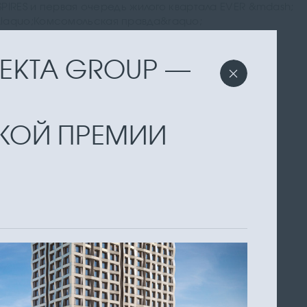
PIRES и первая очередь жилого квартала EVER &mdash;
&laquo;Комсомольская правда&raquo;
TEKTA GROUP —
КОЙ ПРЕМИИ