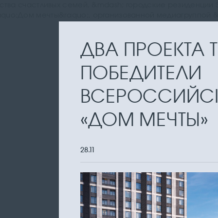
ства счастливых семей, &mdash; городские резиденции S
quo;Дом мечты&raquo;, организованной медиагруппой 
ДВА ПРОЕКТА 
ПОБЕДИТЕЛИ
ВСЕРОССИЙС
«ДОМ МЕЧТЫ»
28.11