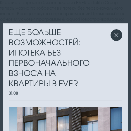
Квартиры в проекте бизнес-класса EVER от Tekta Group
теперь можно приобрести в ипотеку без первоначального
взноса. В конце августа партнер компании Промсвязьбанк
обновил условия программы &laquo;Новостройка&raquo;
ЕЩЕ БОЛЬШЕ
ВОЗМОЖНОСТЕЙ:
ИПОТЕКА БЕЗ
ПЕРВОНАЧАЛЬНОГО
ВЗНОСА НА
КВАРТИРЫ В EVER
31.08