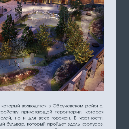
 который возводится в Обручевском районе,
тройству прилегающей территории, которая
елей, но и для всех горожан. В частности,
й бульвар, который пройдет вдоль корпусов.