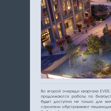
Во второй очереди квартала EVER,
продолжаются работы по благоус
будет доступна не только для жит
строители обустраивают пешеходны