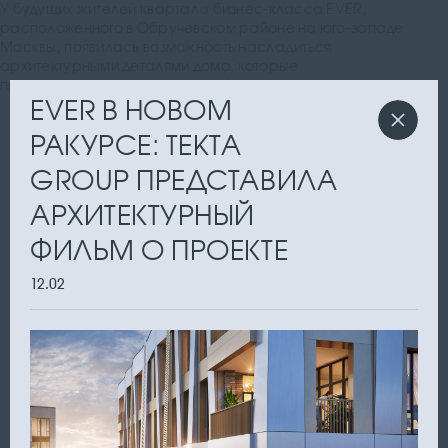
У будущих жителей квартала бизнес-класса EVER,
расположенного в Обручевском районе на юго-западе
Москвы, появилась возможность насладиться
архитектурными деталями дома, которые
продемонстрированы в новом фильме о проекте
EVER В НОВОМ
РАКУРСЕ: TEKTA
GROUP ПРЕДСТАВИЛА
АРХИТЕКТУРНЫЙ
ФИЛЬМ О ПРОЕКТЕ
12.02