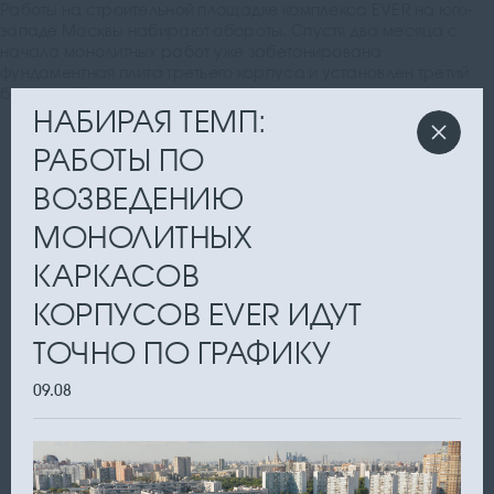
Работы на строительной площадке комплекса EVER на юго-
западе Москвы набирают обороты. Спустя два месяца с
начала монолитных работ уже забетонирована
фундаментная плита третьего корпуса и установлен третий
башенный кран
НАБИРАЯ ТЕМП:
РАБОТЫ ПО
ВОЗВЕДЕНИЮ
МОНОЛИТНЫХ
КАРКАСОВ
КОРПУСОВ EVER ИДУТ
ТОЧНО ПО ГРАФИКУ
09.08