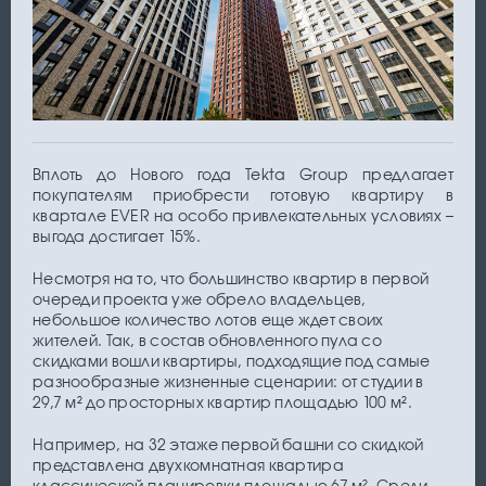
Вплоть до Нового года Tekta Group предлагает
покупателям приобрести готовую квартиру в
квартале EVER на особо привлекательных условиях –
выгода достигает 15%.
Несмотря на то, что большинство квартир в первой
очереди проекта уже обрело владельцев,
небольшое количество лотов еще ждет своих
жителей. Так, в состав обновленного пула со
скидками вошли квартиры, подходящие под самые
разнообразные жизненные сценарии: от студии в
29,7 м² до просторных квартир площадью 100 м².
Например, на 32 этаже первой башни со скидкой
представлена двухкомнатная квартира
классической планировки площадью 67 м². Среди