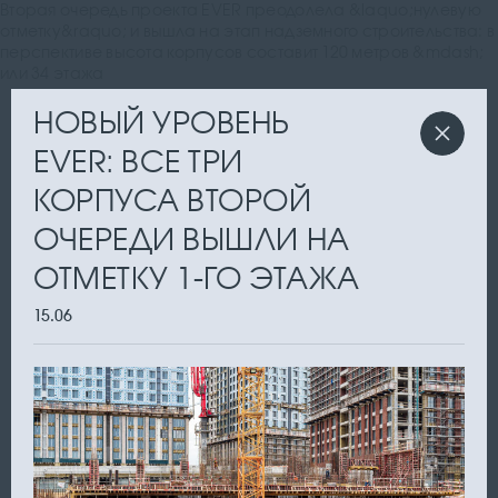
Вторая очередь проекта EVER преодолела &laquo;нулевую
отметку&raquo; и вышла на этап надземного строительства: в
перспективе высота корпусов составит 120 метров &mdash;
или 34 этажа
НОВЫЙ УРОВЕНЬ
EVER: ВСЕ ТРИ
КОРПУСА ВТОРОЙ
ОЧЕРЕДИ ВЫШЛИ НА
ОТМЕТКУ 1-ГО ЭТАЖА
15.06