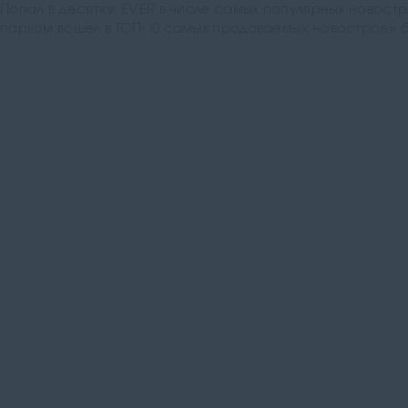
Попал в десятку: EVER в числе самых популярных новос
парком вошел в ТОП-10 самых продаваемых новостроек би