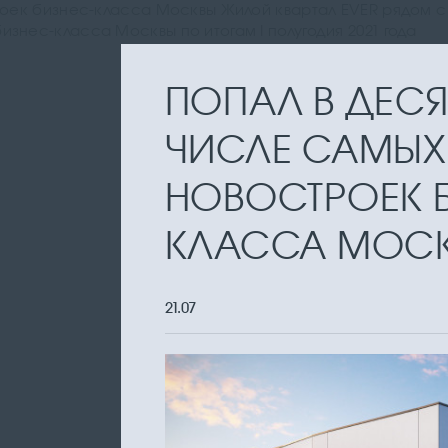
троек бизнес-класса Москвы Жилой квартал EVER рядом 
знес-класса Москвы по итогам I полугодия 2021 года
ПОПАЛ В ДЕСЯТ
ЧИСЛЕ САМЫХ
НОВОСТРОЕК 
КЛАССА МОС
21.07