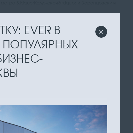
с метро &ldquo;Калужская&rdquo; и Воронцовским
КУ: EVER В
 ПОПУЛЯРНЫХ
БИЗНЕС-
КВЫ