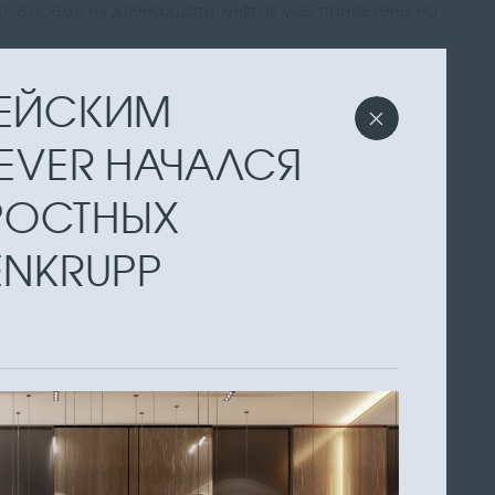
p. Восемь из двенадцати лифтов уже привезены на
ПЕЙСКИМ
 EVER НАЧАЛСЯ
РОСТНЫХ
ENKRUPP