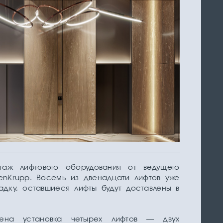
аж лифтового оборудования от ведущего
senKrupp. Восемь из двенадцати лифтов уже
дку, оставшиеся лифты будут доставлены в
ена установка четырех лифтов — двух