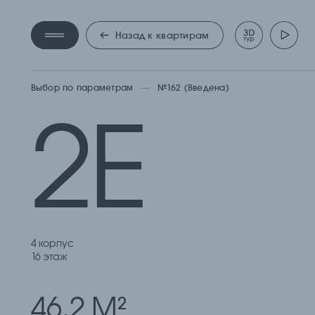
ДВУХ
Назад к квартирам
Выбор по параметрам
№162 (Введена)
2Е
4 корпус
16 этаж
46.2 М
2