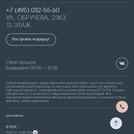
+7 (495) 032-55-60
УЛ. ОБРУЧЕВА, 23К3
13 ЭТАЖ
МОСКВА, РОССИЯ
Построить маршрут
Офис продаж
Ежедневно 09:00 — 21:00
Любая информация, представленная на этом сайте, носит исключительно
ознакомительный характер, ни при каких обстоятельствах не является
публичной офертой, определяемой положениями статьи 437 ГК РФ. Готовые
объекты могут отличаться от представленных 3D-визуализаций. Все
представленные материалы являются ориентировочными, и в них могут быть
внесены любые изменения.
Документы
© TEKTA
Сайт от Vide Infra