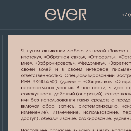
+7 (
Я, путем активации любого из полей «Заказать 
ипотеку», «Обратная связь», «Отправить», «Ост
мне», «Забронировать», «Уведомить», «Зарегис
своей волей и в своем интересе письме
ответственностью Специализированный застрой
ИНН 9728056742) (далее – «Общество», «Опе
персональных данных. В частности, я даю с
совокупность действий (операций), совершае
или без использования таких средств с пре
включая сбор, запись, систематизацию, нак
изменение), извлечение, использование, пе
доступ), обезличивание, блокирование, удален
Настоящее согласие выдано в целях исполн