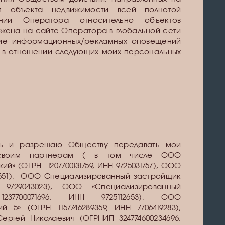
я объекта недвижимости всей полнотой
нии Оператора относительно объектов
жена на сайте Оператора в глобальной сети
ение информационных/рекламных оповещений
 и в отношении следующих моих персональных
сь и разрешаю Обществу передавать мои
 своим партнерам ( в том числе ООО
» (ОГРН 1207700131759, ИНН 9725031757), ООО
008551), ООО Специализированный застройщик
НН 9729043023), ООО «Специализированный
237700071696, ИНН 9725112653), ООО
 5» (ОГРН 1157746289359, ИНН 7706419283),
ргей Николаевич (ОГРНИП 324774600234696,