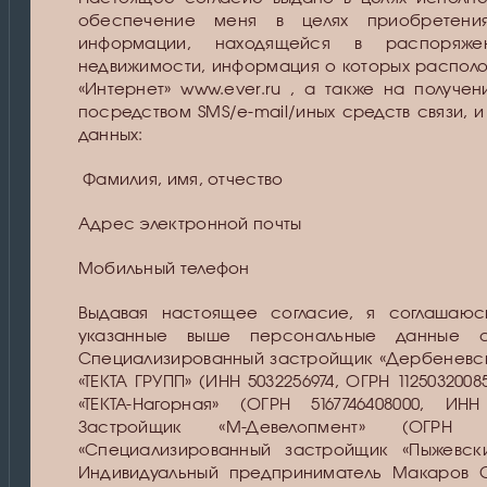
обеспечение меня в целях приобретени
информации, находящейся в распоряже
недвижимости, информация о которых располо
«Интернет» www.ever.ru , а также на получ
посредством SMS/e-mail/иных средств связи,
данных:
Фамилия, имя, отчество
Адрес электронной почты
Мобильный телефон
Выдавая настоящее согласие, я соглашаю
указанные выше персональные данные
Специализированный застройщик «Дербеневский
«ТЕКТА ГРУПП» (ИНН 5032256974, ОГРН 1125032
«ТЕКТА-Нагорная» (ОГРН 5167746408000, И
Застройщик «М-Девелопмент» (ОГРН 1
«Специализированный застройщик «Пыжевский
Индивидуальный предприниматель Макаров Се