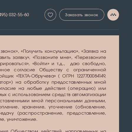
495) 032-55-60
Заказать звонок
звонок», «Получить консультацию», «Заявка на
авить заявку», «Позвоните мне», «Перезвоните
трироваться», «Войти» и т.д., даю свободно,
нное согласие Обществу с ограниченной
щик «ТЕКТА-Обручева» ( ОГРН 1227700084149,
ратор») на обработку предоставленных мной
огласие на любые действия (операцию) или
мых с использованием средств автоматизации
доставленными мной персональными данными,
опление, хранение, уточнение (обновление,
редачу (распространение, предоставление,
ие, уничтожение.
ения Обществом действий, направленных на