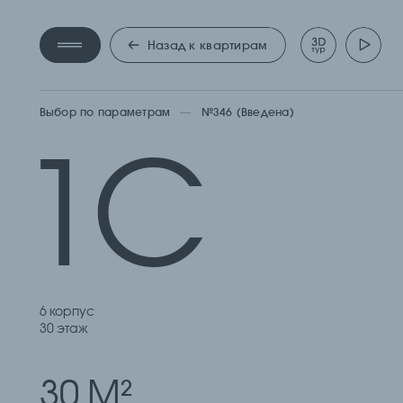
КВАРТ
Назад к квартирам
Выбор по параметрам
№346 (Введена)
1С
6 корпус
30 этаж
30 М
2