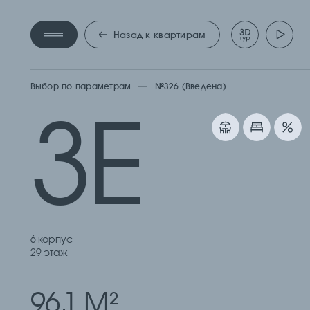
ТРЕХ
Назад к квартирам
Выбор по параметрам
№326 (Введена)
3Е
6 корпус
29 этаж
96.1 М
2