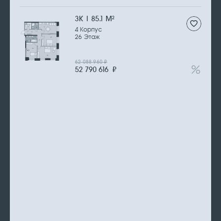
3К | 85.1 М
2
4 Корпус
26 Этаж
62 088 960
₽
52 790 616
₽