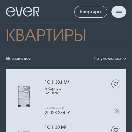
Квартиры
КВАРТИРЫ
55 вариантов
По умолчанию
1С | 30.1 М
2
6 Корпус
32 Этаж
23 995 720
₽
21 128 234
₽
1С | 30 М
2