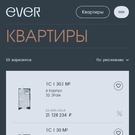
Квартиры
КВАРТИРЫ
55 вариантов
По умолчанию
1С | 30.1 М
2
6 Корпус
32 Этаж
23 995 720
₽
21 128 234
₽
1С | 30 М
2