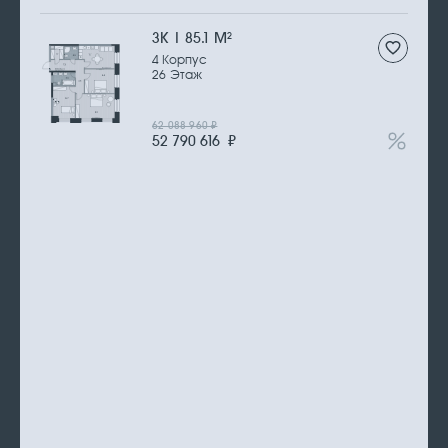
3К | 85.1 М
2
4 Корпус
26 Этаж
62 088 960
₽
52 790 616
₽