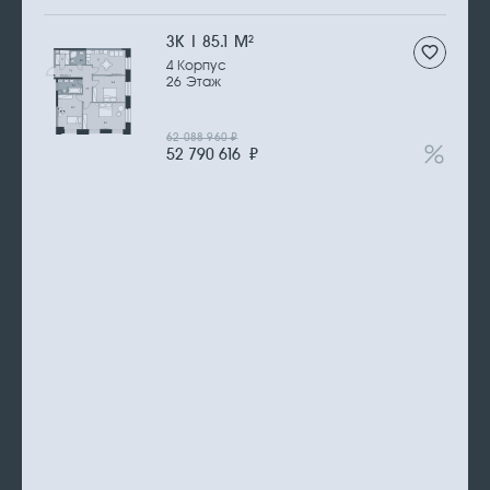
3К | 85.1 М
2
4 Корпус
26 Этаж
62 088 960
₽
52 790 616
₽