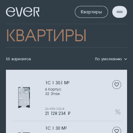
Квартиры
КВАРТИРЫ
55 вариантов
По умолчанию
1С | 30.1 М
2
6 Корпус
32 Этаж
23 995 720
₽
21 128 234
₽
1С | 30 М
2