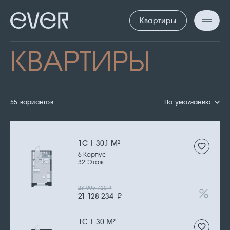
Квартиры
КВАРТИРЫ
55 вариантов
По умолчанию
1С | 30.1 М
2
6 Корпус
32 Этаж
23 995 720
₽
21 128 234
₽
1С | 30 М
2