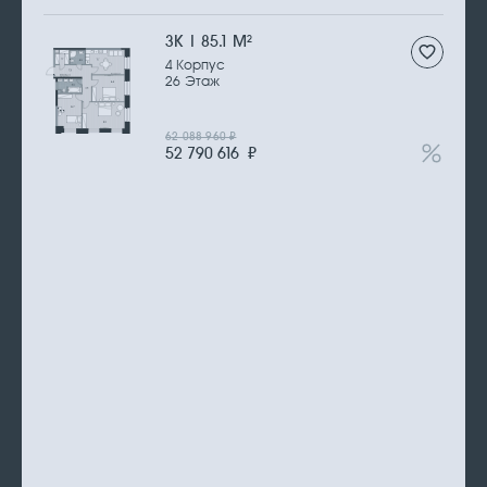
3К | 85.1 М
2
4 Корпус
26 Этаж
62 088 960
₽
52 790 616
₽