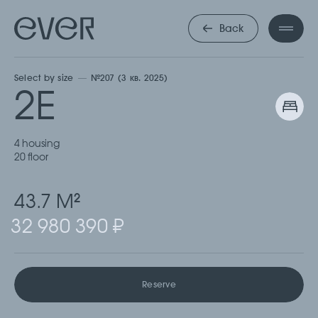
ДВУХКОМНА
Back
Select by size
№207 (3 кв. 2025)
2Е
4 housing
20 floor
43.7 М
2
32 980 390 ₽
Reserve
Cкачать
Cкачать