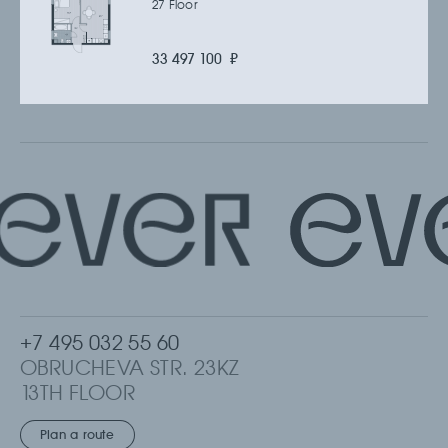
27 Floor
33 497 100
₽
+7 495 032 55 60
OBRUCHEVA STR. 23KZ
13TH FLOOR
MOSCOW, RUSSIA
Plan a route