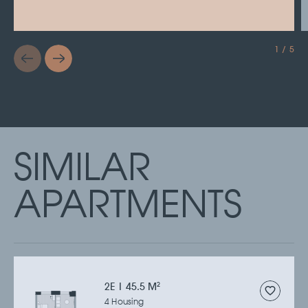
1 / 5
SIMILAR
APARTMENTS
2Е | 45.5 M
2
4 Housing