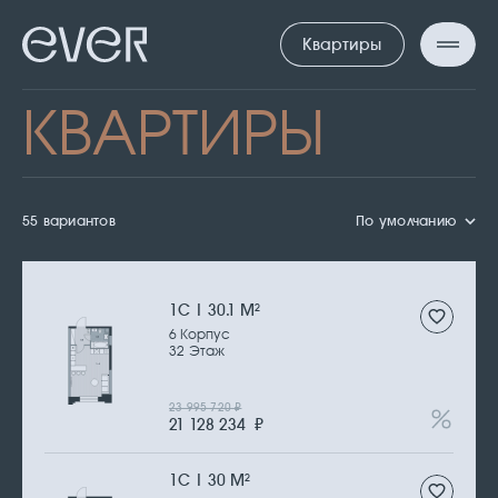
Квартиры
КВАРТИРЫ
55 вариантов
По умолчанию
1С | 30.1 М
2
6 Корпус
32 Этаж
23 995 720
₽
21 128 234
₽
1С | 30 М
2