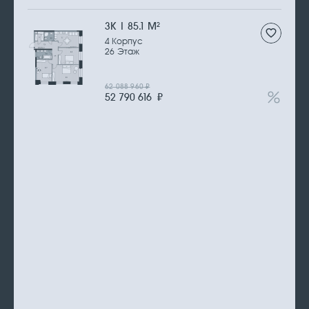
3К | 85.1 М
2
4 Корпус
26 Этаж
62 088 960
₽
52 790 616
₽