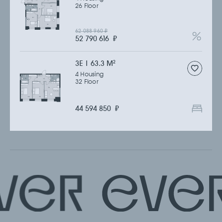
26 Floor
62 088 960
₽
52 790 616
₽
3Е | 63.3 M
2
4 Housing
32 Floor
44 594 850
₽