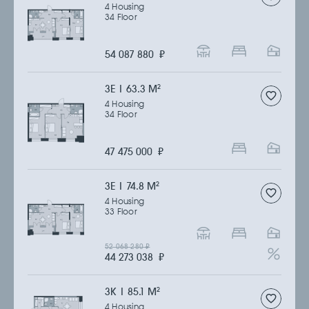
4 Housing
34 Floor
54 087 880
₽
3Е | 63.3 M
2
4 Housing
34 Floor
47 475 000
₽
3Е | 74.8 M
2
4 Housing
33 Floor
52 068 280
₽
44 273 038
₽
3К | 85.1 M
2
4 Housing