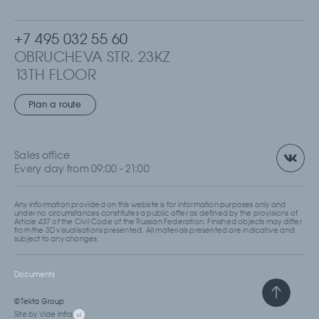
+7 495 032 55 60
OBRUCHEVA STR. 23KZ
13TH FLOOR
MOSCOW, RUSSIA
Plan a route
Sales office
Every day from 09:00 - 21:00
Any information provided on this website is for information purposes only and
under no circumstances constitutes a public offer as defined by the provisions of
Article 437 of the Civil Code of the Russian Federation. Finished objects may differ
from the 3D visualisations presented. All materials presented are indicative and
subject to any changes.
Documents
© Tekta Group
Site by Vide Infra