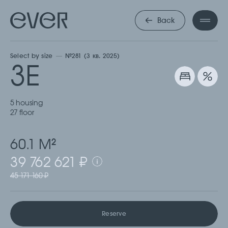
ТРЕХКОМНА
Back
Select by size
№281 (3 кв. 2025)
3Е
5 housing
27 floor
60.1 М
2
39 762 621 ₽
45 171 160 ₽
Reserve