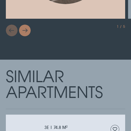
1 / 5
SIMILAR
APARTMENTS
3Е | 74.8 M
2