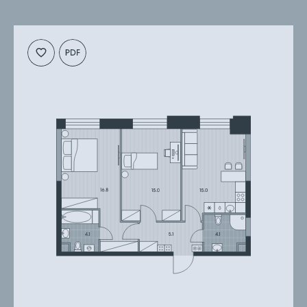
Cкачать
Cкачать
планировку
презентацию