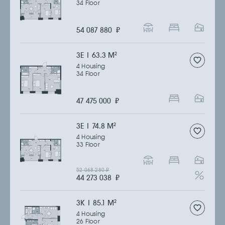
34 Floor
54 087 880
₽
3Е | 63.3 M
2
4 Housing
34 Floor
47 475 000
₽
3Е | 74.8 M
2
4 Housing
33 Floor
52 068 280
₽
44 273 038
₽
3К | 85.1 M
2
4 Housing
26 Floor