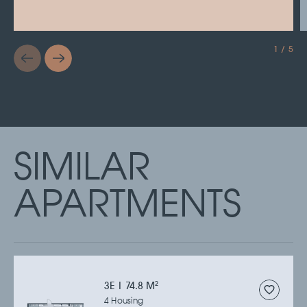
1 / 5
SIMILAR
APARTMENTS
3Е | 74.8 M
2
4 Housing