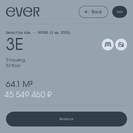
ТРЕХКОМНА
Back
Select by size
№350 (3 кв. 2025)
3Е
5 housing
33 floor
64.1 М
2
45 549 460 ₽
Reserve
Cкачать
Cкачать