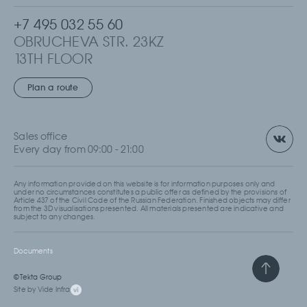
+7 495 032 55 60
OBRUCHEVA STR. 23KZ
13TH FLOOR
MOSCOW, RUSSIA
Plan a route
Sales office
Every day from 09:00 - 21:00
Any information provided on this website is for information purposes only and
under no circumstances constitutes a public offer as defined by the provisions of
Article 437 of the Civil Code of the Russian Federation. Finished objects may differ
from the 3D visualisations presented. All materials presented are indicative and
subject to any changes.
Documents
© Tekta Group
Site by Vide Infra