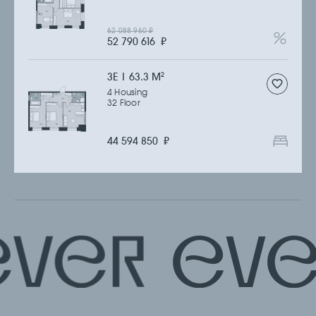
62 088 960
₽
52 790 616
₽
3Е | 63.3 M
2
4 Housing
32 Floor
44 594 850
₽