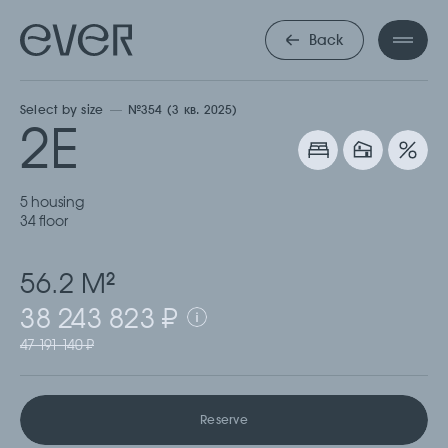
ДВУХКОМНА
Back
Select by size
№354 (3 кв. 2025)
2Е
5 housing
34 floor
56.2 М
2
38 243 823 ₽
47 191 140 ₽
Reserve