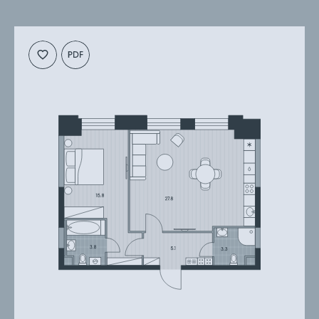
Cкачать
Cкачать
планировку
презентацию