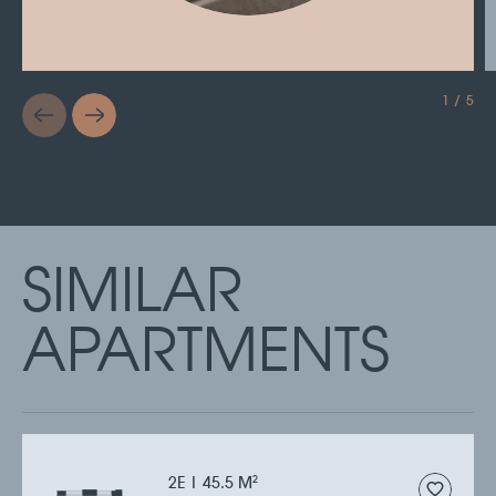
1 / 5
SIMILAR
APARTMENTS
2Е | 45.5 M
2