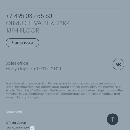
+7 495 032 55 60
OBRUCHEVA STR. 23KZ
13TH FLOOR
MOSCOW, RUSSIA
Plan a route
Sales office
Every day from 09:00 - 21:00
Any information provided on this website is for information purposes only and
under no circumstances constitutes a public offer as defined by the provisions of
Article 437 of the Civil Code of the Russian Federation. Finished objects may differ
from the 3D visualisations presented. All materials presented are indicative and
subject to any changes.
Documents
© Tekta Group
Site by Vide Infra