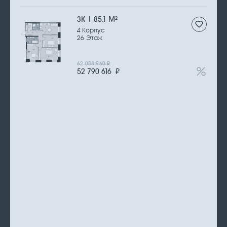
3К | 85.1 М
2
4 Корпус
26 Этаж
62 088 960
₽
52 790 616
₽