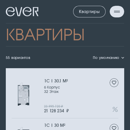
Квартиры
КВАРТИРЫ
55 вариантов
По умолчанию
1С | 30.1 М
2
6 Корпус
32 Этаж
23 995 720
₽
21 128 234
₽
1С | 30 М
2