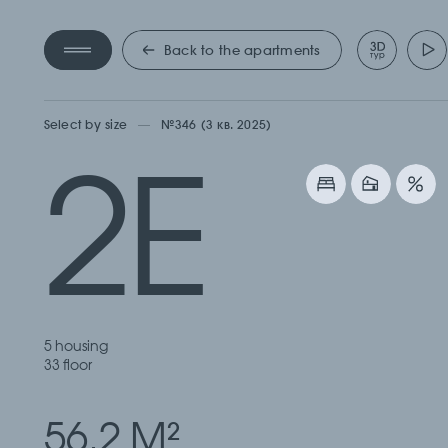
ДВУХ
Back to the apartments
Select by size
№346 (3 кв. 2025)
2Е
5 housing
33 floor
56.2 М
2